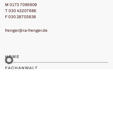
M
0173 7095909
T
030 43207686
F 030 28703838
frenger@ra-frenger.de
HOME
FACHANWALT
SCHWERPUNKTE
STRAFBLOG
KONTAKT