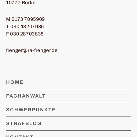
10777 Berlin
M
0173 7095909
T
030 43207686
F 030 28703838
frenger@ra-frenger.de
HOME
FACHANWALT
SCHWERPUNKTE
STRAFBLOG