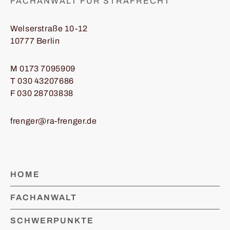
FACHANWALT FÜR STRAFRECHT
Welserstraße 10-12
10777 Berlin
M
0173 7095909
T
030 43207686
F 030 28703838
frenger@ra-frenger.de
HOME
FACHANWALT
SCHWERPUNKTE