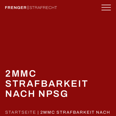
Zum
Inhalt
springen
ME
​2MMC
STRAFBARKEIT
NACH NPSG
STARTSEITE
|
​2MMC STRAFBARKEIT NACH