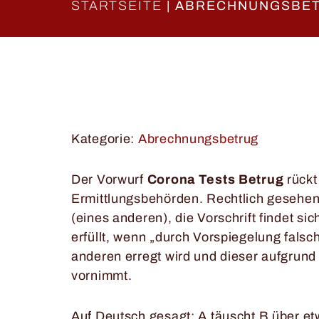
STARTSEITE
|
ABRECHNUNGSBET
Kategorie:
Abrechnungsbetrug
Der Vorwurf
Corona Tests Betrug
rückt
Ermittlungsbehörden. Rechtlich gesehen
(eines anderen), die Vorschrift findet si
erfüllt, wenn „durch Vorspiegelung falsc
anderen erregt wird und dieser aufgrund
vornimmt.
Auf Deutsch gesagt: A täuscht B über et