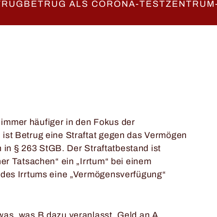
RUGBETRUG ALS CORONA-TESTZENTRUM
 immer häufiger in den Fokus der
 ist Betrug eine Straftat gegen das Vermögen
ch in § 263 StGB. Der Straftatbestand ist
her Tatsachen“ ein „Irrtum“ bei einem
 des Irrtums eine „Vermöge
nsverfügung“
was, w
as B dazu veranlasst, Geld an A