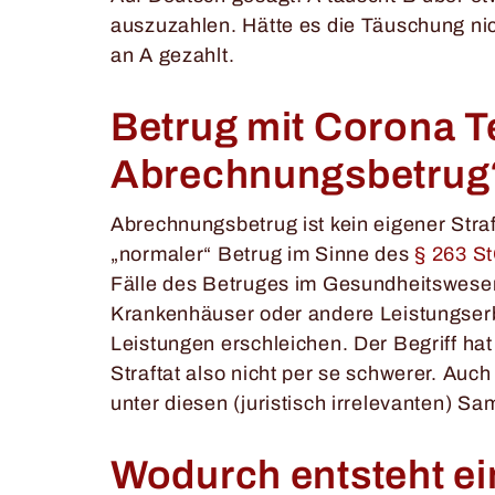
auszuzahlen. Hätte es die Täuschung ni
an A geza
hlt.
Betrug mit Corona Te
Abrechnungsbetru
Abrechnungsbetrug ist kein eigener Stra
„normaler“ Betrug im Sinne des
§ 263 S
Fälle des Betruges im Gesundheitswesen
Krankenhäuser oder andere Leistungserb
Leistungen erschleichen. Der Begriff hat 
Straftat also nicht per se schwerer. Auc
unter diesen (juristisch irrelevanten) Sa
Wodurch entsteht ei