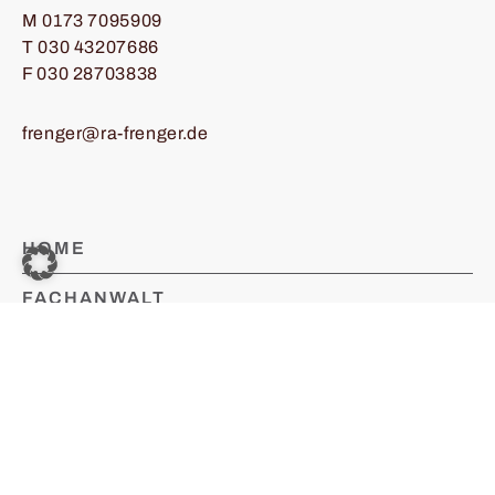
M
0173 7095909
T
030 43207686
F 030 28703838
frenger@ra-frenger.de
HOME
FACHANWALT
SCHWERPUNKTE
STRAFBLOG
KONTAKT