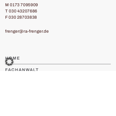
M
0173 7095909
T
030 43207686
F 030 28703838
frenger@ra-frenger.de
HOME
FACHANWALT
SCHWERPUNKTE
STRAFBLOG
KONTAKT